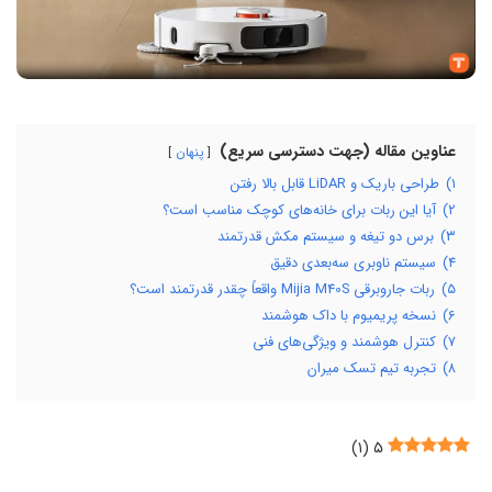
عناوین مقاله (جهت دسترسی سریع)
پنهان
۱)
طراحی باریک و LiDAR قابل بالا رفتن
۲)
آیا این ربات برای خانه‌های کوچک مناسب است؟
۳)
برس دو تیغه و سیستم مکش قدرتمند
۴)
سیستم ناوبری سه‌بعدی دقیق
۵)
ربات جاروبرقی Mijia M40S واقعاً چقدر قدرتمند است؟
۶)
نسخه پریمیوم با داک هوشمند
۷)
کنترل هوشمند و ویژگی‌های فنی
۸)
تجربه تیم تسک میران
)
۱
(
۵