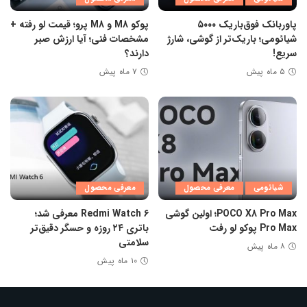
پاوربانک فوق‌باریک ۵۰۰۰
پوکو M8 و M8 پرو؛ قیمت لو رفته +
شیائومی؛ باریک‌تر از گوشی، شارژ
مشخصات فنی؛ آیا ارزش صبر
سریع!
دارند؟
۵ ماه پیش
۷ ماه پیش
شیائومی
معرفی محصول
معرفی محصول
POCO X8 Pro Max؛ اولین گوشی
Redmi Watch 6 معرفی شد؛
Pro Max پوکو لو رفت
باتری ۲۴ روزه و حسگر دقیق‌تر
سلامتی
۸ ماه پیش
۱۰ ماه پیش