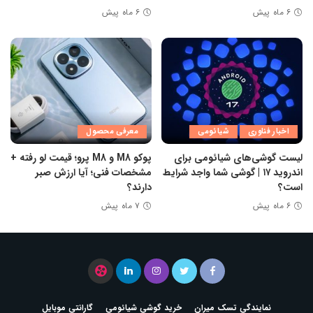
۶ ماه پیش
۶ ماه پیش
اخبار فناوری
شیائومی
معرفی محصول
لیست گوشی‌های شیائومی برای
پوکو M8 و M8 پرو؛ قیمت لو رفته +
اندروید ۱۷ | گوشی شما واجد شرایط
مشخصات فنی؛ آیا ارزش صبر
است؟
دارند؟
۶ ماه پیش
۷ ماه پیش
نمایندگی تسک میران
خرید گوشی شیائومی
گارانتی موبایل