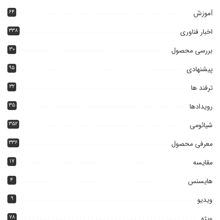
آموزش
۶۴
اخبار فناوری
۳۳۸
بررسی محصول
۳۰
پیشنهادی
۹۵
ترفند ها
۳۲
رویدادها
۳۵
شیائومی
۳۵۲
معرفی محصول
۳۳۶
مقایسه
۱۷
هایسنس
۴
ویدیو
۹
ویژه
۷۸