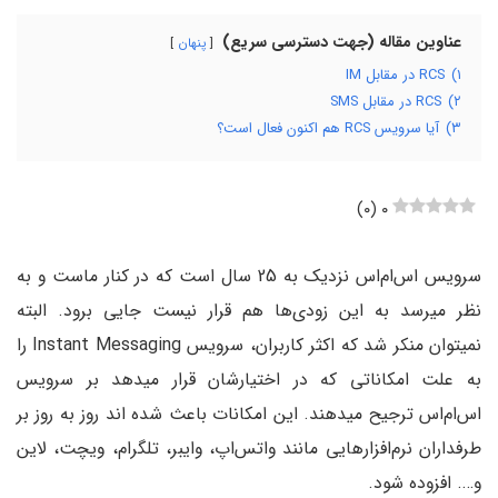
عناوین مقاله (جهت دسترسی سریع)
پنهان
۱)
RCS در مقابل IM
۲)
RCS در مقابل SMS
۳)
آیا سرویس RCS هم اکنون فعال است؟
)
۰
(
۰
سرویس اس‌ام‌اس نزدیک به 25 سال است که در کنار ماست و به
نظر میرسد به این زودی‌ها هم قرار نیست جایی برود. البته
نمیتوان منکر شد که اکثر کاربران، سرویس Instant Messaging را
به علت امکاناتی که در اختیارشان قرار میدهد بر سرویس
اس‌ام‌اس ترجیح میدهند. این امکانات باعث شده اند روز به روز بر
طرفداران نرم‌افزارهایی مانند واتس‌اپ، وایبر، تلگرام، ویچت، لاین
و…. افزوده شود.