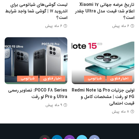
تاریخ عرضه جهانی Xiaomi 17
لیست گوشی‌های شیائومی برای
اعلام شد؛ قیمت مدل Ultra چقدر
اندروید ۱۷ | گوشی شما واجد شرایط
است؟
است؟
۶ ماه پیش
۶ ماه پیش
اخبار فناوری
شیائومی
اخبار فناوری
شیائومی
اولین جزئیات Redmi Note 15 Pro
POCO F8 Series: تصاویر رسمی
4G لو رفت | مشخصات کامل و
Ultra و Pro لو رفت
قیمت احتمالی
۹ ماه پیش
۸ ماه پیش