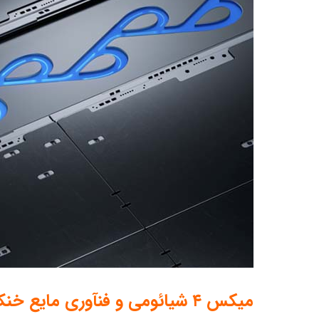
میکس ۴ شیائومی و فنآوری مایع خنک کننده