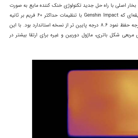
خار اصلی با راه حل جدید تکنولوژی خنک کننده مایع به صورت
دورانی ساخته شده است. با توجه به آزمایشی 30 دقیقه‌ای که Genshin Impact با تنظیمات حداکثر 60 فریم بر ثانیه
انجام داد، این سیستم خنک کننده در در دمای 47.7 درجه حفظ نمود 8.6 درجه پایین تر از نسخه استاندارد بود. با این
مربعی شکل باتری، ماژول دوربین و غیره برای ارتقا بیشتر در