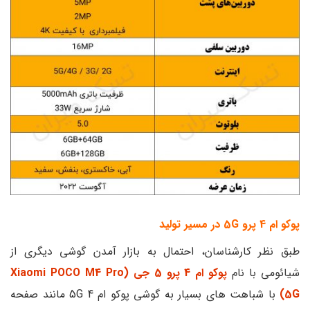
پوکو ام 4 پرو 5G در مسیر تولید
طبق نظر کارشناسان، احتمال به بازار آمدن گوشی دیگری از
شیائومی با نام
پوکو ام 4 پرو 5 جی (Xiaomi POCO M4 Pro
5G)
با شباهت های بسیار به گوشی پوکو ام 4 5G مانند صفحه