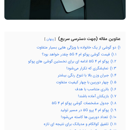
عناوین مقاله (جهت دسترسی سریع)
پنهان
۱)
دو گوشی از یک خانواده با ویژگی هایی بسیار متفاوت
۱.۱)
قیمت گوشی پوکو ام 4 5G چقدر خواهد بود؟
۱.۲)
پوکو ام 4 5G ادامه ای برای نخستین گوشی های پوکو
۱.۳)
نمایشگری که تکرار می‌شود!
۱.۴)
جبران وزن بالا با تنوع رنگی بیشتر
۱.۵)
چهار دوربین با چهار کیفیت متفاوت
۱.۶)
باتری متناسب با هدف
۱.۷)
بازیکنان آماده باشند!
۱.۸)
جدول مشخصات گوشی پوکو ام 4 5G
۱.۹)
پوکو ام 4 پرو 5G در مسیر تولید
۱.۱۰)
تعداد دوربین ها کاسته می‌شود!
۱.۱۱)
تلفیق کوالکام و مدیاتک برای نتیجه ای تازه