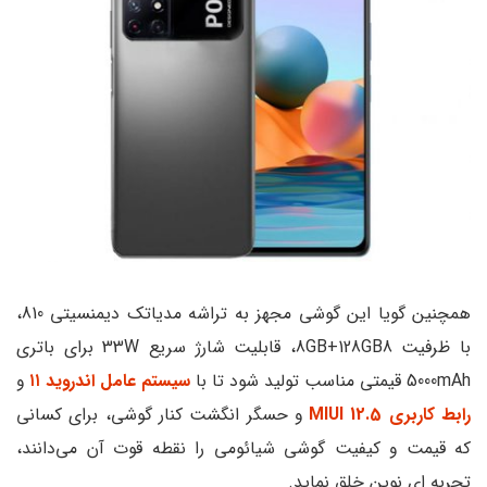
همچنین گویا این گوشی مجهز به تراشه مدیاتک دیمنسیتی 810،
با ظرفیت 8GB+128GB8، قابلیت شارژ سریع 33W برای باتری
5000mAh قیمتی مناسب تولید شود تا با
سیستم عامل اندروید ۱۱
و
رابط کاربری MIUI 12.5
و حسگر انگشت کنار گوشی، برای کسانی
که قیمت و کیفیت گوشی شیائومی را نقطه قوت آن می‌دانند،
تجربه ای نوین خلق نماید.