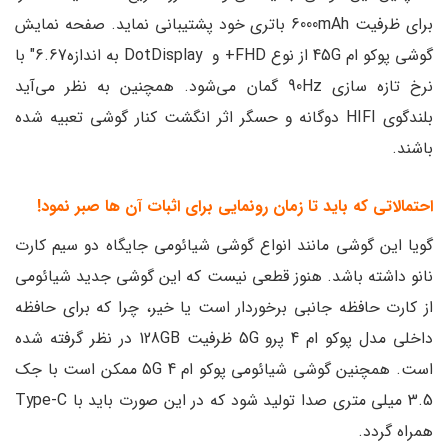
برای ظرفیت 6000mAh باتری خود پشتیبانی نماید. صفحه نمایش
گوشی پوکو ام 45G از نوع FHD+ و DotDisplay به اندازه6.67″ با
نرخ تازه سازی 90Hz گمان می‌شود. همچنین به نظر می‌آید
بلندگوی HIFI دوگانه و حسگر اثر انگشت کنار گوشی تعبیه شده
باشند.
احتمالاتی که باید تا زمان رونمایی برای اثبات آن ها صبر نمود!
گویا این گوشی مانند انواع گوشی شیائومی جایگاه دو سیم کارت
نانو داشته باشد. هنوز قطعی نیست که این گوشی جدید شیائومی
از کارت حافظه جانبی برخوردار است یا خیر، چرا که برای حافظه
داخلی مدل پوکو ام 4 پرو 5G ظرفیت 128GB در نظر گرفته شده
است. همچنین گوشی شیائومی پوکو ام 4 5G ممکن است با جک
3.5 میلی متری صدا تولید شود که در این صورت باید با Type-C
همراه گردد.