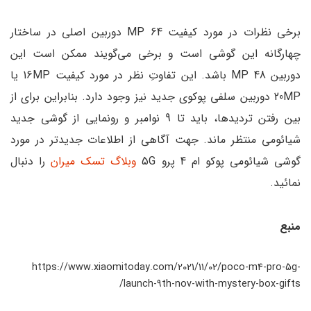
برخی نظرات در مورد کیفیت 64 MP دوربین اصلی در ساختار
چهارگانه این گوشی است و برخی می‌گویند ممکن است این
دوربین 48 MP باشد. این تفاوتِ نظر در مورد کیفیت 16MP یا
20MP دوربین سلفی پوکوی جدید نیز وجود دارد. بنابراین برای از
بین رفتن تردیدها، باید تا 9 نوامبر و رونمایی از گوشی جدید
شیائومی منتظر ماند. جهت آگاهی از اطلاعات جدیدتر در مورد
گوشی شیائومی پوکو ام 4 پرو 5G
وبلاگ تسک میران
را دنبال
نمائید.
منبع
https://www.xiaomitoday.com/2021/11/02/poco-m4-pro-5g-
launch-9th-nov-with-mystery-box-gifts/