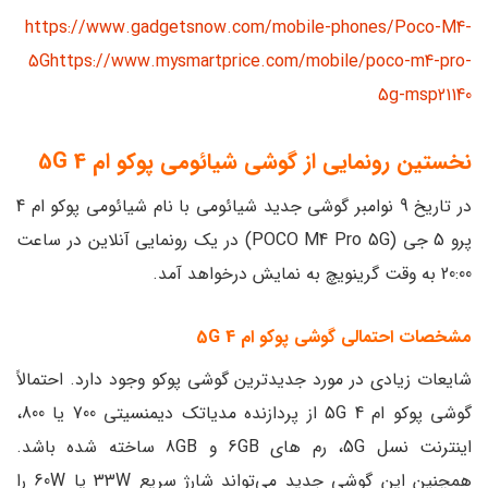
https://www.gadgetsnow.com/mobile-phones/Poco-M4-
5G
https://www.mysmartprice.com/mobile/poco-m4-pro-
5g-msp21140
نخستین رونمایی از گوشی شیائومی پوکو ام 4 5G
در تاریخ 9 نوامبر گوشی جدید شیائومی با نام شیائومی پوکو ام 4
پرو 5 جی (POCO M4 Pro 5G) در یک رونمایی آنلاین در ساعت
20:00 به وقت گرینویچ به نمایش درخواهد آمد.
مشخصات احتمالی گوشی پوکو ام 4 5G
شایعات زیادی در مورد جدیدترین گوشی پوکو وجود دارد. احتمالاً
گوشی پوکو ام 4 5G از پردازنده مدیاتک دیمنسیتی 700 یا 800،
اینترنت نسل 5G، رم های 6GB و 8GB ساخته شده باشد.
همچنین این گوشی جدید می‌تواند شارژ سریع 33W یا 60W را