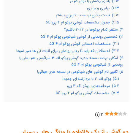
۱.۱۲)
باتری یکسان با توان کم تر
۱.۱۳)
برابری و برتری
۱.۱۴)
قیمت پائین تر؛ جذب کاربران بیشتر
۱.۱۵)
جدول مشخصات گوشی پوکو ام 4 پرو 5G
۲)
منتظر کدام پوکوها در ۲۰۲۲ باشیم؟
۳)
نخستین رونمایی از گوشی شیائومی پوکو ام 4 5G
۳.۱)
مشخصات احتمالی گوشی پوکو ام 4 5G
۳.۲)
احتمالاتی که باید تا زمان رونمایی برای اثبات آن ها صبر نمود!
۴)
امکان عرضه نسخه جدید گوشی پوکو اف 3 شیائومی هم زمان با
رونمایی از شیائومی پوکو ام 4 5G
۵)
تغییر نام گوشی های شیائومی در نسخه های جهانی!
۵.۱)
پوکو اف ۳ با پردازنده ای جدید!
۵.۲)
مرحله بعدی؛ پوکو اف ۳ پرو
۵.۳)
مشخصات گوشی پوکو ام 4 پرو 5G
)
۱
(
۳
دو گوشی از یک خانواده با ویژگی هایی بسیار