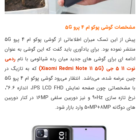
مشخصات گوشی پوکو ام 4 پرو 5G
پیش از این تسک میران اطلاعاتی از گوشی پوکو ام 4 پرو 5G
منتشر نموده بود. برای یادآوری باید گفت که این گوشی به عنوان
ادامه ای برای گوشی های جدید میان رده شیائومی با نام
ردمی
نوت 11 5 جی (Xiaomi Redmi Note 11 5G)
که به تازیگ در
چین عرضه شده، می‌باشد. انتظار می‌رود گوشی پوکو ام 4 پرو 5G
با مشخصاتی چون صفحه نمایش IPS LCD FHD، اندازه 6.6″،
نرخ تازه سازی 90Hz و نیز دوربین سلفی 16MP در کنار دوربین
های دوگانه 50MP+8MP وارد بازار شود.