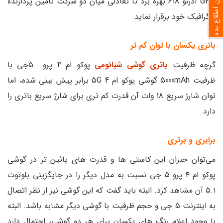
به من اطلاع بده
GPU آدرنو 618 بهره برد تا تعادلی میان دو شرکت تأمین پردازنده
و گرافیک خود برقرار نماید.
باتری یکسان با توان کم تر
گرچه ظرفیت
باتری گوشی شیائومی
پوکو ام 4 پرو 5جی با
ظرفیت 5000mAh گوشی پوکو ام 4 5G برابر پیش بینی شده، اما
توان شارژ سریع 18 وات آن قدرت کم تری برای شارژ سریع باتری را
دارد.
برابری و برتری
می‌توان جبران این کاستی ها و قدرت های پائین تر در گوشی
پوکو ام ۴ پرو ۵ جی نسبت به مدل دیگر را در جایگزینی بلوتوث
۵.۱ آن مشاهد کرد. البته باید گفت که این گوشی نیز از نظر اتصال
به اینترنت ۵ جی و حجم ظرفیت با گوشی دیگر مشابه باشد. البته
با وجود اعلام رنگ های یکسان برای هر دو گوشی، احتمال دارد