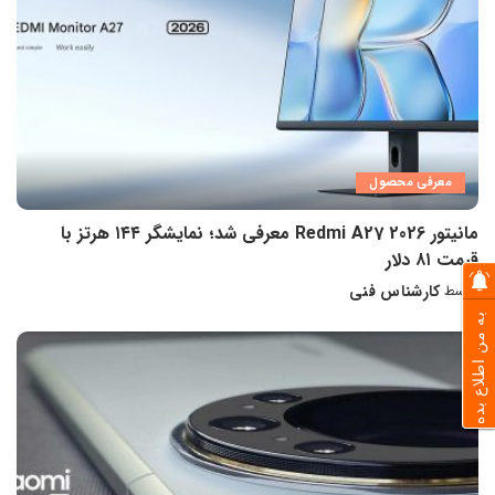
معرفی محصول
مانیتور Redmi A27 2026 معرفی شد؛ نمایشگر ۱۴۴ هرتز با
قیمت ۸۱ دلار
کارشناس فنی
توسط
ارسال
شده
به من اطلاع بده
توسط