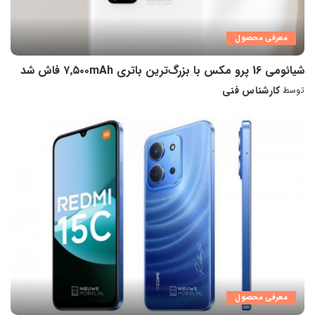
معرفی محصول
شیائومی 16 پرو مکس با بزرگ‌ترین باتری ۷٬۵۰۰mAh فاش شد
کارشناس فنی
توسط
ارسال
شده
توسط
معرفی محصول