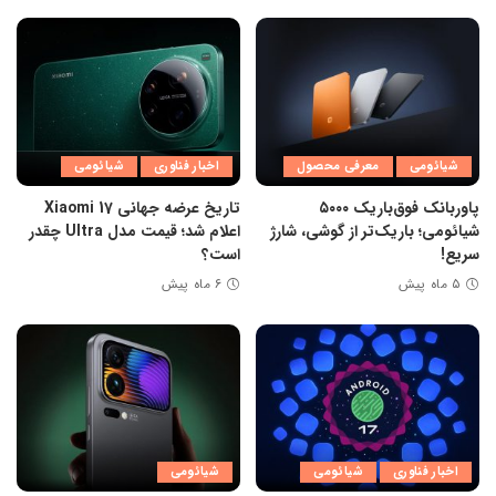
شیائومی
معرفی محصول
اخبار فناوری
شیائومی
پاوربانک فوق‌باریک ۵۰۰۰
تاریخ عرضه جهانی Xiaomi 17
شیائومی؛ باریک‌تر از گوشی، شارژ
اعلام شد؛ قیمت مدل Ultra چقدر
سریع!
است؟
۵ ماه پیش
۶ ماه پیش
اخبار فناوری
شیائومی
شیائومی