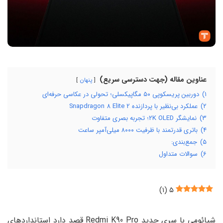
عناوین مقاله (جهت دسترسی سریع)
پنهان
۱)
دوربین پریسکوپی ۵۰ مگاپیکسلی؛ تحولی در عکاسی حرفه‌ای
۲)
عملکرد بی‌نظیر با پردازنده Snapdragon 8 Elite 2
۳)
نمایشگر ۲K OLED؛ تجربه بصری متفاوت
۴)
باتری قدرتمند با ظرفیت ۸۰۰۰ میلی‌آمپر ساعت
۵)
جمع‌بندی:
۶)
سوالات متداول
)
۱
(
۵
شیائومی با سری جدید Redmi K90 Pro قصد دارد استانداردهای