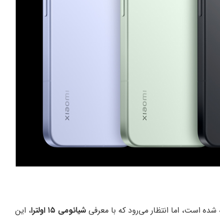
شیائومی ۱۵ اولترا
، این