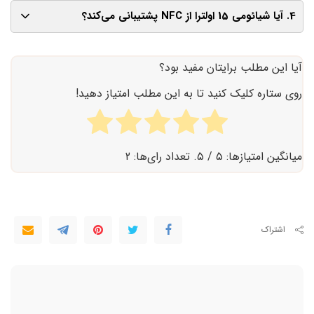
4. آیا شیائومی 15 اولترا از NFC پشتیبانی می‌کند؟
با OIS، دوربین فوق عریض 50 مگاپیکسلی، تله‌فوتو 50
این دستگاه با سیستم‌عامل HyperOS 2 که بر پایه اندروید 15
مگاپیکسلی و پریسکوپ 200 مگاپیکسلی است که زوم
طراحی شده، عرضه خواهد شد و تجربه‌ای روان و مدرن را
هیبریدی 100 برابری را ارائه می‌دهد.
بله، شیائومی 15 اولترا با دریافت گواهینامه EMVCo،
آیا این مطلب برایتان مفید بود؟
ارائه می‌دهد.
پشتیبانی از NFC را برای پرداخت‌های غیرتماسی سریع و
روی ستاره کلیک کنید تا به این مطلب امتیاز دهید!
ایمن فراهم کرده است.
میانگین امتیازها:
۵
/ ۵. تعداد رای‌ها:
۲
اشتراک