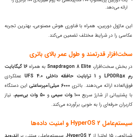
یک دوربین پریسکوپ ۲۰۰ مگاپیکسلی که زوم هیبریدی ۱۰۰ برابری را
ارائه می‌دهد.
این ماژول دوربین، همراه با فناوری هوش مصنوعی، بهترین تجربه
عکاسی را در شرایط مختلف تضمین می‌کند.
سخت‌افزار قدرتمند و طول عمر بالای باتری
در بخش سخت‌افزار،
Snapdragon 8 Elite
به همراه
16 گیگابایت
رم LPDDR5x
و
1 ترابایت حافظه داخلی UFS 4.0
عملکردی
فوق‌العاده ارائه می‌دهند. باتری
۶۰۰۰ میلی‌آمپرساعتی
این دستگاه
با پشتیبانی از شارژ سریع
۱۰۰ وات سیمی
و
۵۰ وات بی‌سیم
، نیاز
کاربران حرفه‌ای را به خوبی برآورده می‌کند.
سیستم‌عامل HyperOS 2 و امنیت داده‌ها
شیائومی ۱۵ اولترا از
HyperOS 2
، سیستم‌عاملی مبتنی بر
اندروید