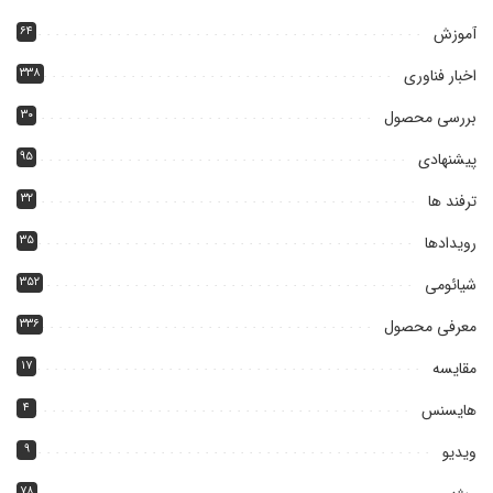
آموزش
۶۴
اخبار فناوری
۳۳۸
بررسی محصول
۳۰
پیشنهادی
۹۵
ترفند ها
۳۲
رویدادها
۳۵
شیائومی
۳۵۲
معرفی محصول
۳۳۶
مقایسه
۱۷
هایسنس
۴
ویدیو
۹
۷۸