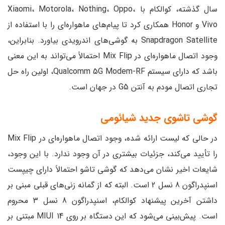
سال گذشته، کوالکام با Xiaomi، Motorola، Nothing، Oppo،
Vivo و Honor همکاری کرد تا پیام‌های ماهواره‌ای را با استفاده از
Snapdragon Satellite به گوشی‌های اندرویدی بیاورد. بنابراین،
وجود اتصال ماهواره‌ای در Mix Flip احتمالاً می‌تواند به این معنی
باشد که دارای سیستم Qualcomm 5G Modem-RF، اولین راه‌ حل
تجاری اتصال مودم به آنتن G5 در جهان است.
گوشی تاشوی جدید شیائومی
در حالی که لیست ارائه شده، وجود اتصال ماهواره‌ای در Mix Flip
را تأیید می‌کند، جزئیات بیشتری در آن وجود ندارد. با این وجود،
شایعات اخیر نشان می‌دهد که گوشی تاشو احتمالاً دارای چیپست
اسنپدراگون 8 نسل 2 است. البته که از گمانه زنی‌های قبلی مبنی بر
داشتن آخرین پیشنهاد کوالکام، اسنپدراگون 8 نسل 3 محروم
است. پیش‌بینی می‌شود که این دستگاه بر روی MIUI 14 مبتنی بر