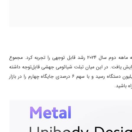
طبق گزارش Techinsights، بازار جهانی تبلت‌ها در سه ماهه دوم سال 2024 رشد قابل توجهی را تجربه کرد. مجموع
 به مدت مشابه سال قبل 14 درصد افزایش یافت. در این میان تبلت‌ شیائومی جهشی قابل‌توجه داشته
است و با افزایش 138 درصدی سال به سال، به 2.1 میلیون دستگاه رسید و با سهم 6 درصدی جایگاه چهارم را در بازار
ه باشید.