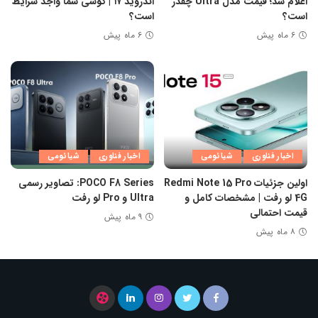
اعلام شد؛ قیمت مدل Ultra چقدر
اندروید ۱۷ | گوشی شما واجد شرایط
است؟
است؟
۶ ماه پیش
۶ ماه پیش
اخبار فناوری
شیائومی
اخبار فناوری
شیائومی
اولین جزئیات Redmi Note 15 Pro
POCO F8 Series: تصاویر رسمی
4G لو رفت | مشخصات کامل و
Ultra و Pro لو رفت
قیمت احتمالی
۹ ماه پیش
۸ ماه پیش