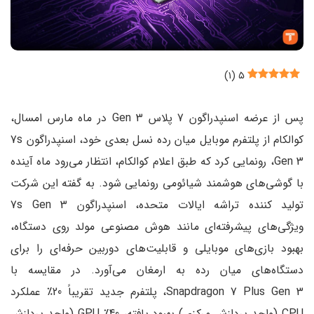
)
۱
(
۵
پس از عرضه اسنپدراگون 7 پلاس Gen 3 در ماه مارس امسال،
کوالکام از پلتفرم موبایل میان رده نسل بعدی خود، اسنپدراگون 7s
Gen 3، رونمایی کرد که طبق اعلام کوالکام، انتظار می‌رود ماه آینده
با گوشی‌های هوشمند شیائومی رونمایی شود. به گفته این شرکت
تولید کننده تراشه ایالات متحده، اسنپدراگون 7s Gen 3
ویژگی‌های پیشرفته‌ای مانند هوش مصنوعی مولد روی دستگاه،
بهبود بازی‌های موبایلی و قابلیت‌های دوربین حرفه‌ای را برای
دستگاه‌های میان رده به ارمغان می‌آورد. در مقایسه با
Snapdragon 7 Plus Gen 3، پلتفرم جدید تقریباً 20٪ عملکرد
CPU (واحد پردازش مرکزی) بهبود یافته، 40٪ GPU (واحد پردازش