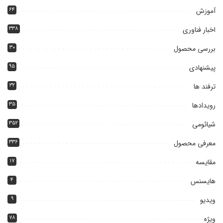
آموزش
۶۴
اخبار فناوری
۳۳۸
بررسی محصول
۳۰
پیشنهادی
۹۵
ترفند ها
۳۲
رویدادها
۳۵
شیائومی
۳۵۲
معرفی محصول
۳۳۶
مقایسه
۱۷
هایسنس
۴
ویدیو
۹
ویژه
۷۸