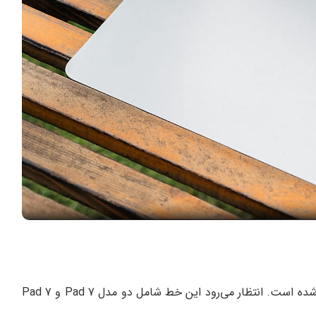
مدت هاست که کار بر روی سری شیائومی پد 7 شایعه شده است. انتظار می‌رود این خط شامل دو مدل Pad 7 و Pad 7