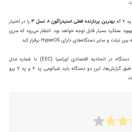
بهترین پردازنده فعلی اسنپدراگون ۸ نسل ۳
را در اختیار
SoC 8+ Gen 1 است، بنابراین بهبود عملکرد بسیار قابل توجه خواهد بود. انتظار می‌رود که سری
این شرکت قبلاً فرآیند صدور گواهینامه را برای دو دستگاه در اتحادیه اقتصادی اوراسیا (EEC) با شماره مدل
“24091RPADG” و “2410CRP4CG” تکمیل کرده است. طبق گزارش‌ها، این دو دستگاه باید شیائومی پد 7 و پد 7 پرو
د.