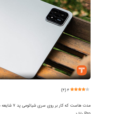
)
۴
(
۴
Pro باشد.