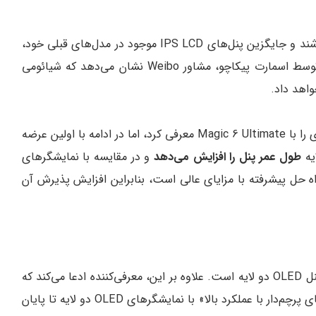
هر دو تبلت ممکن است دارای صفحه نمایش OLED باشند و جایگزین پنل‌های IPS LCD موجود در مدل‌های قبلی خود،
شیائومی پد 6 و پد 6 پرو شوند. اطلاعات فاش شده توسط اسمارت پیکاچو، مشاور Weibo نشان می‌دهد که شیائومی
اولین شرکتی بود که این فناوری را با Magic 6 Ultimate معرفی کرد، اما در ادامه با اولین عرضه
طول عمر پنل را افزایش می‌دهد
و در مقایسه با نمایشگرهای
اه حل پیشرفته با مزایای عالی است، بنابراین افزایش پذیرش آن
همچنین شایعه شده است که Xiaomi 15 Ultra دارای پنل OLED دو لایه است. علاوه بر این، معرفی‌کننده ادعا می‌کند که
هواوی و آنر نیز در حال برنامه‌ریزی برای عرضه «تبلت‌های پرچم‌دار با عملکرد بالا» با نمایشگرهای OLED دو لایه تا پایان