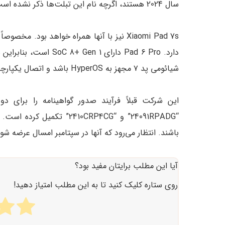
سال 2024 هستند، اگرچه نام این تبلت‌ها ذکر نشده است.
Xiaomi Pad 7s نیز با آنها همراه خواهد بود. مخصوصاً پد 7 که
دارد. Pad 6 Pro دارای 
شیائومی پد ۷ مجهز به HyperOS باشد و اتصال یکپارچه بین تبلت و سایر دستگاه‌های دارای HyperOS برقرار کند.
باشند. انتظار می‌رود که آنها در سپتامبر امسال عرضه شون
آیا این مطلب برایتان مفید بود؟
روی ستاره کلیک کنید تا به این مطلب امتیاز دهید!