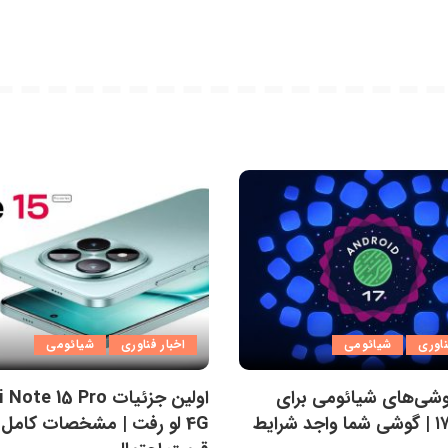
ناوری
شیائومی
اخبار فناوری
شیائومی
شی‌های شیائومی برای
اولین جزئیات e 15 Pro
اندروید ۱۷ | گوشی شما واجد شرایط
4G لو رفت | مشخصات کامل 