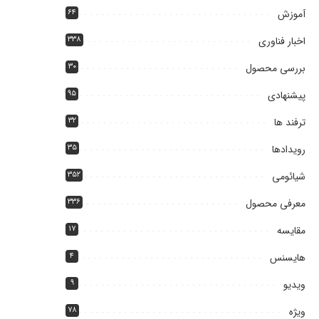
آموزش
۶۴
اخبار فناوری
۳۳۸
بررسی محصول
۳۰
پیشنهادی
۹۵
ترفند ها
۳۲
رویدادها
۳۵
شیائومی
۳۵۲
معرفی محصول
۳۳۶
مقایسه
۱۷
هایسنس
۴
ویدیو
۹
ویژه
۷۸