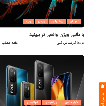
آموزش
پیشنهادی
ویدیو
ویژه
با دالبی ویژن واقعی تر ببینید
کارشناس فنی
ادامه مطلب
توسط
ارسال
شده
توسط
به من اطلاع بده
اخبار فناوری
پیشنهادی
شیائومی