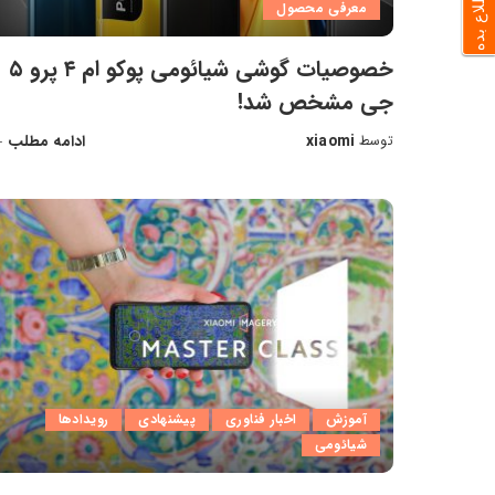
معرفی محصول
خصوصیات گوشی شیائومی پوکو ام ۴ پرو ۵
جی مشخص شد!
xiaomi
ادامه مطلب
توسط
ارسال
شده
توسط
آموزش
اخبار فناوری
پیشنهادی
رویدادها
شیائومی