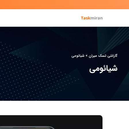
گارانتی تسک میران
>
شیائومی
شیائومی