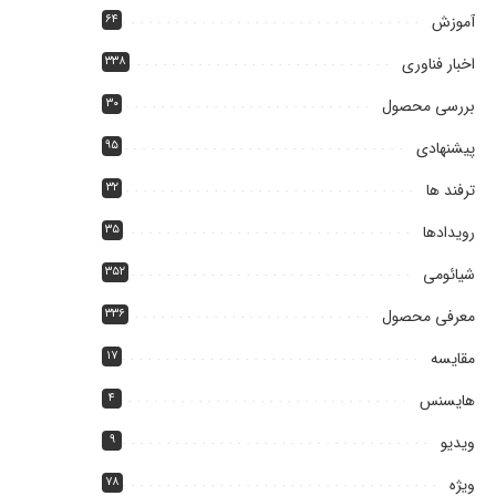
آموزش
۶۴
اخبار فناوری
۳۳۸
بررسی محصول
۳۰
پیشنهادی
۹۵
ترفند ها
۳۲
رویدادها
۳۵
شیائومی
۳۵۲
معرفی محصول
۳۳۶
مقایسه
۱۷
هایسنس
۴
ویدیو
۹
ویژه
۷۸