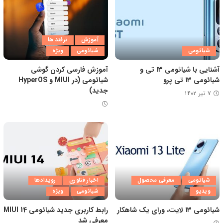
آموزش
ترفند ها
شیائومی
شیائومی
ویژه
آشنایی با شیائومی ۱۳ تی و
آموزش فارسی کردن گوشی
شیائومی ۱۳ تی پرو
شیائومی (در MIUI و HyperOS
جدید)
۷ تیر ۱۴۰۲
شیائومی
معرفی محصول
اخبار فناوری
رویدادها
ویدیو
شیائومی
ویژه
شیائومی ۱۳ لایت، ورای یک شاهکار
رابط کاربری جدید شیائومی MIUI 14
معرفی شد