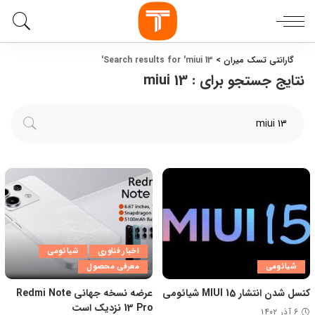
گارانتی تسک میران
>
Search results for 'miui 13'
نتایج جستجو برای :
miui 13
اخبار فناوری
شیائومی
شیائومی
معرفی محصول
کنسل شدن انتشار MIUI 15 شیائومی
عرضه نسخه جهانی Redmi Note
13 Pro نزدیک است
۶ آذر ۱۴۰۲