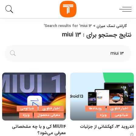
گارانتی تسک میران
>
Search results for 'miui 13'
نتایج جستجو برای :
miui 13
اخبار فناوری
رویدادها
اخبار فناوری
شیائومی
شیائومی
ویژه
معرفی محصول
ویژه
اندروید ۱۳، کهکشانی از جزئیات
MIUI14 کی و با چه مشخصاتی
معرفی می‌شود؟