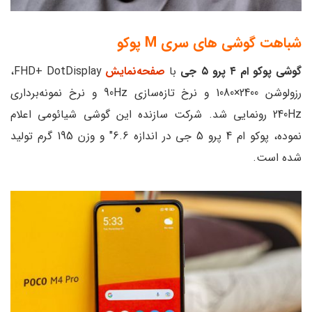
شباهت گوشی های سری M پوکو
گوشی پوکو ام ۴ پرو ۵ جی
با
صفحه‌نمایش
FHD+ DotDisplay،
رزولوشن 2400×1080 و نرخ تازه‌سازی 90Hz و نرخ نمونه‌برداری
240Hz رونمایی شد. شرکت سازنده این گوشی شیائومی اعلام
نموده، پوکو ام 4 پرو 5 جی در اندازه 6.6″ و وزن 195 گرم تولید
شده است.