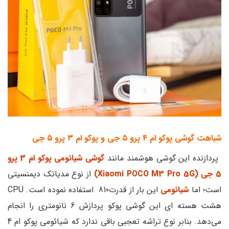
شباهت گوشی پوکو ام ۴ پرو ۵ جی و پوکو ام ۳ پرو ۵ جی
پردازنده این گوشی هوشمند مانند
گوشی شیائومی پوکو ام 3 پرو
5 جی (Xiaomi POCO M3 Pro 5G)
از نوع مدیاتک دیمنسیتی
است؛ اما
شیائومی
این بار از قدرت810 استفاده نموده است. CPU
هشت هسته ای این گوشی پوکو پردازش 6 نانومتری را انجام
می‌دهد. بنابر نوع تراشه تعجبی باقی ندارد که شیائومی پوکو ام 4